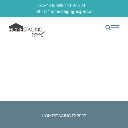
Zum
Tel.+43 (0)699 171 97 874
|
office@homestaging-expert.at
Inhalt
springen
Sie befinden sich hier:
Startseite
wartung
Die Website wird
gerade bearbeitet
HOMESTΛGING EXPERT